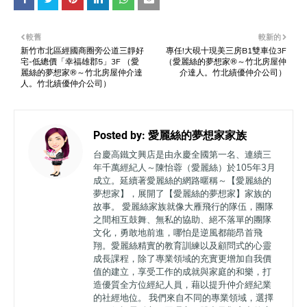
較舊
較新的
新竹市北區經國商圈旁公道三靜好
專任!大硯十現美三房B1雙車位3F
宅-低總價「幸福雄郡5」3F （愛
（愛麗絲的夢想家®～竹北房屋仲
麗絲的夢想家®～竹北房屋仲介達
介達人。竹北績優仲介公司）
人。竹北績優仲介公司）
Posted by:
愛麗絲的夢想家家族
台慶高鐵文興店是由永慶全國第一名、連續三
年千萬經紀人～陳怡蓉（愛麗絲）於105年3月
成立。延續著愛麗絲的網路暱稱～【愛麗絲的
夢想家】，展開了【愛麗絲的夢想家】家族的
故事。 愛麗絲家族就像大雁飛行的隊伍，團隊
之間相互鼓舞、無私的協助、絕不落單的團隊
文化，勇敢地前進，哪怕是逆風都能昂首飛
翔。愛麗絲精實的教育訓練以及顧問式的心靈
成長課程，除了專業領域的充實更增加自我價
值的建立，享受工作的成就與家庭的和樂，打
造優質全方位經紀人員，藉以提升仲介經紀業
的社經地位。 我們來自不同的專業領域，選擇