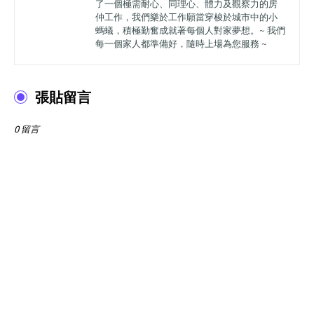
了一個極需耐心、同理心、體力及觀察力的房
仲工作，我們樂於工作願當穿梭於城市中的小
螞蟻，積極勤奮成就著每個人對家夢想。~ 我們
每一個家人都準備好，隨時上場為您服務 ~
張貼留言
0 留言