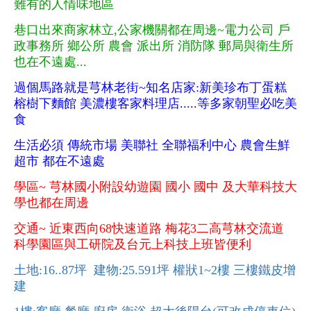
難有的人情味地區
巷口出來商家林立
公家機關都在周邊
電力公司
戶
,
~
政事務所
鄉公所
農會
派出所
消防隊
郵局與衛生所
也在不遠處
...
過個馬路就是芎林老街
知名店家
新美珍布丁蛋糕
~
:
榕樹下麵館
美濃樓客家料理店
等多家朝聖必吃美
.....
食
生活必須
傳統市場
美聯社
全聯福利中心
農會生鮮
超市
都在不遠處
學區
芎林國小附設幼遊園
國小
國中
及大華科技大
~
學也都在周邊
交通
近東西向
快速道路
梅花
二高芎林交流道
~
68
3
科學園區與工研院及台元上科技上班皆便利
土地
坪
建物
坪
權狀
樓
三樓鐵皮增
:16..87
:25.591
1~2
建