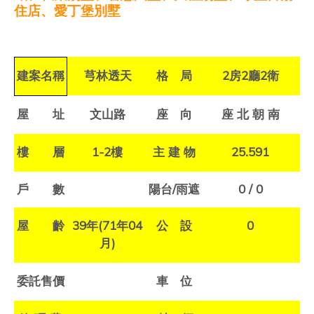
住店、愛丁堡別墅
建案名稱
芎林透天
格 局
2
房
2
廳
2
衛
屋 址
文山路
座 向
座
北
朝
南
樓 層
1-2
樓
主
建
物
25.591
戶 數
陽台
/
雨遮
0 / 0
屋 齡
39
年
(71
年
04
公 設
0
月
)
委託售價
車 位