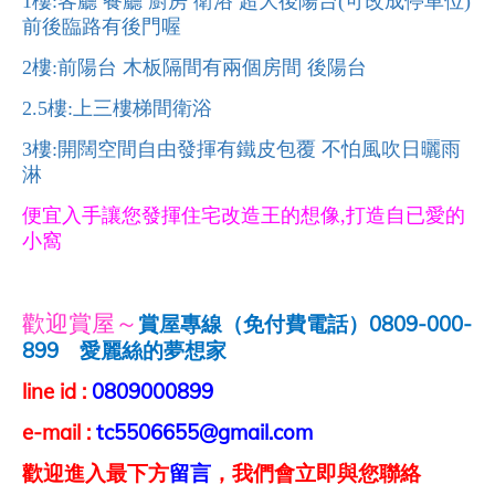
樓
客廳
餐廳
廚房
衛浴
超大後陽台
可改成停車位
1
:
(
)
前後臨路有後門喔
樓
前陽台
木板隔間有兩個房間
後陽台
2
:
樓
上三樓梯間衛浴
2.5
:
樓
開闊空間自由發揮有鐵皮包覆
不怕風吹日曬雨
3
:
淋
便宜入手讓您發揮住宅改造王的想像
打造自已愛的
,
小窩
歡迎賞屋～
賞屋專線（免付費電話）
0809-000-
899
愛麗絲的夢想家
line id :
0809000899
e-mail :
tc5506655@gmail.com
歡迎進入最下方
留言
，我們會立即與您聯絡