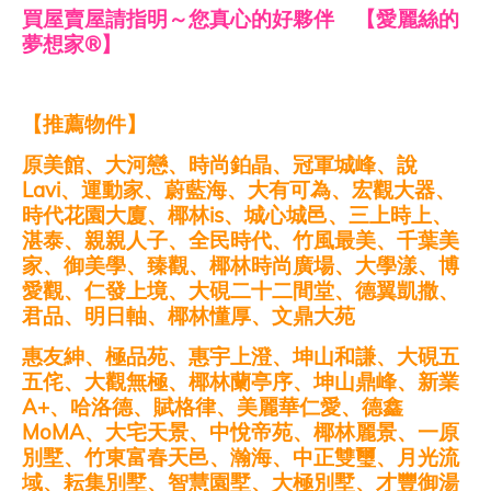
買屋賣屋請指明～您真心的好夥伴 【愛麗絲的
夢想家
®
】
【推薦物件】
原美館、大河戀、時尚鉑晶、冠軍城峰、說
Lavi
、運動家、蔚藍海、大有可為、宏觀大器、
時代花園大廈、椰林
is
、城心城邑、三上時上、
湛泰、親親人子、全民時代、竹風最美、千葉美
家、御美學、臻觀、椰林時尚廣場、大學漾、博
愛觀、仁發上境、大硯二十二間堂、德翼凱撒、
君品、明日軸、椰林懂厚、文鼎大苑
惠友紳、極品苑、惠宇上澄、坤山和謙、大硯五
五侘、大觀無極、椰林蘭亭序、坤山鼎峰、新業
A+
、哈洛德、賦格律、美麗華仁愛、德鑫
MoMA
、大宅天景、中悅帝苑、椰林麗景、一原
別墅、竹東富春天邑、瀚海、中正雙璽、月光流
域、耘集別墅、智慧園墅、大極別墅、才豐御湯