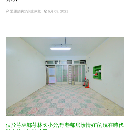
愛麗絲的夢想家家族
5月 08, 2021
位於芎林鄉芎林國小旁
靜巷鄰居熱情好客
現在時代
,
,