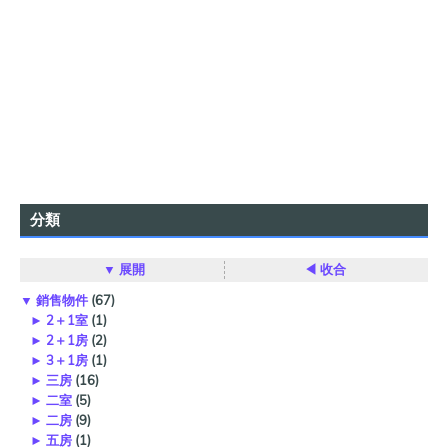
分類
▼ 展開
◀ 收合
▼
銷售物件
(67)
►
2＋1室
(1)
►
2＋1房
(2)
►
3＋1房
(1)
►
三房
(16)
►
二室
(5)
►
二房
(9)
►
五房
(1)