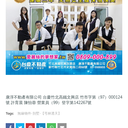
康淳不動產有限公司 台慶竹北高鐵文興店 竹市字第（97）000124
號 許育晨 陳怡蓉 營業員（99）登字第142267號
Tags:
無緣物件-別墅-【芎林透天】