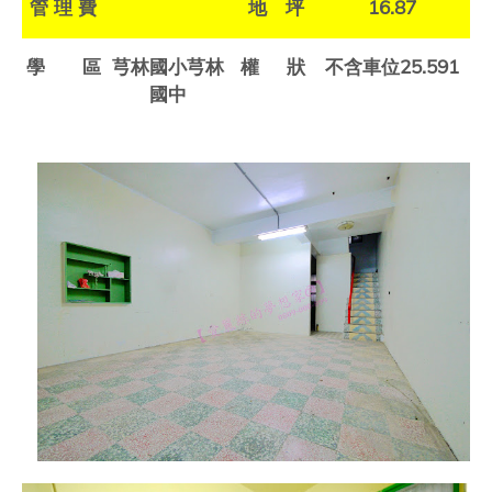
管
理
費
地 坪
16.87
學 區
芎林國小芎林
權
狀
不含車位
25.591
國中